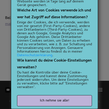
Webseite werden 14 Tage lang auf deinem
Gerät gespeichert.
Welche Art von Cookies verwende ich und
wer hat Zugriff auf diese Informationen?
Bei Fragen kontaktiere mich gerne unter
Einige der Cookies, die ich verwende, werden
mail@nadjabobik.com
.
von mir gesetzt (First-Party-Cookies), andere
von Drittanbietern (Third-Party-Cookies), zu
denen auch Google, Google Analytics und
Google Ads gehören. Diese Drittanbieter
können Cookies setzen, um Daten zu erheben
und zu verarbeiten, wie z. B. zur Schaltung und
Personalisierung von Anzeigen. Genauere
Informationen hierzu findest du in meiner
Datenschutzerklärung
.
Wie kannst du deine Cookie-Einstellungen
verwalten?
Du hast die Kontrolle über deine Cookie-
Einstellungen und kannst deine Zustimmung
jederzeit widerrufen. Um deine Einstellungen
zu verwalten, klicke bitte auf "Einstellungen
verwalten".
Ich nehme sie alle!
Copyright 2026
Nadja Bobik
-
Datenschutzerklärung
-
Impressum
Cookies